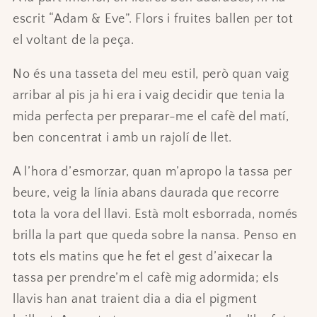
escrit “Adam & Eve”. Flors i fruites ballen per tot
el voltant de la peça.
No és una tasseta del meu estil, però quan vaig
arribar al pis ja hi era i vaig decidir que tenia la
mida perfecta per preparar-me el cafè del matí,
ben concentrat i amb un rajolí de llet.
A l’hora d’esmorzar, quan m’apropo la tassa per
beure, veig la línia abans daurada que recorre
tota la vora del llavi. Està molt esborrada, només
brilla la part que queda sobre la nansa. Penso en
tots els matins que he fet el gest d’aixecar la
tassa per prendre’m el cafè mig adormida; els
llavis han anat traient dia a dia el pigment