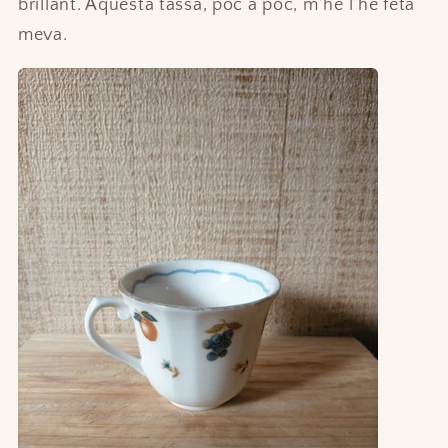
brillant. Aquesta tassa, poc a poc, m’he l’he feta
meva.