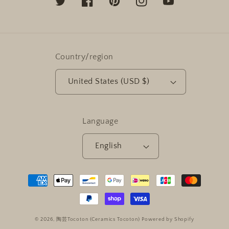
Twitter
Facebook
Pinterest
Instagram
YouTube
Country/region
United States (USD $)
Language
English
Payment
methods
© 2026,
陶芸Tocoton (Ceramics Tocoton)
Powered by Shopify